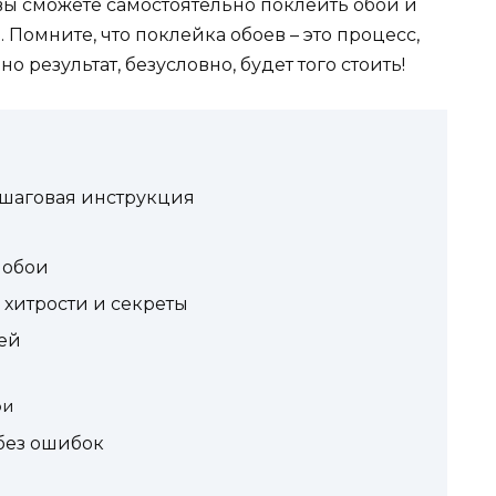
вы сможете самостоятельно поклеить обои и
Помните, что поклейка обоев – это процесс,
 результат, безусловно, будет того стоить!
шаговая инструкция
 обои
 хитрости и секреты
лей
ои
без ошибок