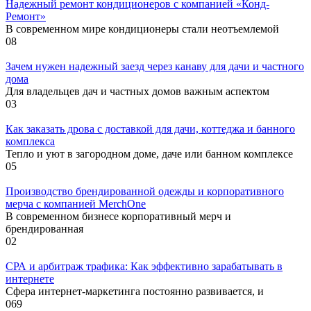
Надежный ремонт кондиционеров с компанией «Конд-
Ремонт»
В современном мире кондиционеры стали неотъемлемой
0
8
Зачем нужен надежный заезд через канаву для дачи и частного
дома
Для владельцев дач и частных домов важным аспектом
0
3
Как заказать дрова с доставкой для дачи, коттеджа и банного
комплекса
Тепло и уют в загородном доме, даче или банном комплексе
0
5
Производство брендированной одежды и корпоративного
мерча с компанией MerchOne
В современном бизнесе корпоративный мерч и
брендированная
0
2
СРА и арбитраж трафика: Как эффективно зарабатывать в
интернете
Сфера интернет-маркетинга постоянно развивается, и
0
69