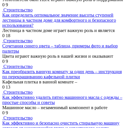
0
9
Строительство
Как определить оптимальное значение высоты ступеней
лестницы в частном доме для комфортного и безопасного
использования?
Лестница в частном доме играет важную роль и является
0
18
Строительство
Сочетания синего цвета – таблица, примеры фото и выбор
палитры
Цвета играют важную роль в нашей жизни и оказывают
0
9
Строительство
Как преобразить ванную комнату за один день – инструкция
по перекрашиванию кафельной плитки
Кафельная плитка в ванной комнате –
0
13
Строительство
Как эффективно удалить пятно машинного масла с одежды –
простые способы и советы
Машинное масло – незаменимый компонент в работе
0
9
Строительство
Как эффективно и безопасно очистить стиральную машину