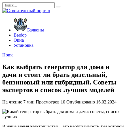
Перейти
Search
к
for:
содержанию
Балконы
Выбор
Окна
Установка
Home
Как выбрать генератор для дома и
дачи и стоит ли брать дизельный,
бензиновый или гибридный. Советы
экспертов и список лучших моделей
На чтение
7 мин
Просмотров
10
Опубликовано
16.02.2024
В наше время электричество – это необходимость, без которой