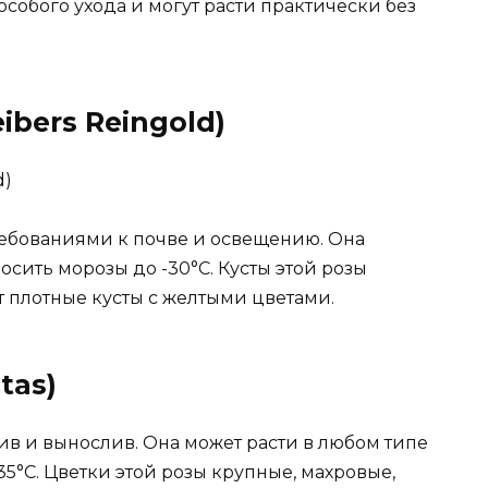
особого ухода и могут расти практически без
ibers Reingold)
ребованиями к почве и освещению. Она
осить морозы до -30°C. Кусты этой розы
т плотные кусты с желтыми цветами.
tas)
лив и вынослив. Она может расти в любом типе
5°C. Цветки этой розы крупные, махровые,