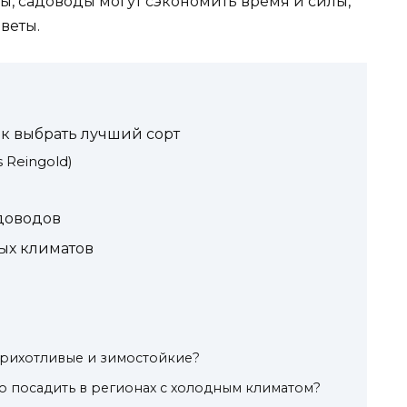
ы, садоводы могут сэкономить время и силы,
веты.
к выбрать лучший сорт
 Reingold)
доводов
ых климатов
прихотливые и зимостойкие?
о посадить в регионах с холодным климатом?