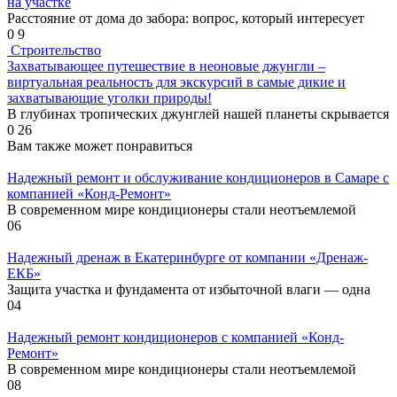
на участке
Расстояние от дома до забора: вопрос, который интересует
0
9
Строительство
Захватывающее путешествие в неоновые джунгли –
виртуальная реальность для экскурсий в самые дикие и
захватывающие уголки природы!
В глубинах тропических джунглей нашей планеты скрывается
0
26
Вам также может понравиться
Надежный ремонт и обслуживание кондиционеров в Самаре с
компанией «Конд-Ремонт»
В современном мире кондиционеры стали неотъемлемой
0
6
Надежный дренаж в Екатеринбурге от компании «Дренаж-
ЕКБ»
Защита участка и фундамента от избыточной влаги — одна
0
4
Надежный ремонт кондиционеров с компанией «Конд-
Ремонт»
В современном мире кондиционеры стали неотъемлемой
0
8