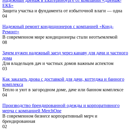
Надежный дренаж в Екатеринбурге от компании «Дренаж-
ЕКБ»
Защита участка и фундамента от избыточной влаги — одна
0
4
Надежный ремонт кондиционеров с компанией «Конд-
Ремонт»
В современном мире кондиционеры стали неотъемлемой
0
8
Зачем нужен надежный заезд через канаву для дачи и частного
дома
Для владельцев дач и частных домов важным аспектом
0
3
Как заказать дрова с доставкой для дачи, коттеджа и банного
комплекса
Тепло и уют в загородном доме, даче или банном комплексе
0
4
Производство брендированной одежды и корпоративного
мерча с компанией MerchOne
В современном бизнесе корпоративный мерч и
брендированная
0
2