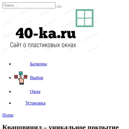
Перейти
Search
к
for:
содержанию
Балконы
Выбор
Окна
Установка
Home
Кварцвинил – уникальное покрытие