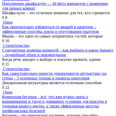
Наполнение шкафа-купе — 44 фото вариантов с размерами
для разных комнат
Шкафы-купе – это отличное решение для тех, кто стремится
0
8
Окна
Как окончательно избавиться от мышей в квартире –
эффективные способы ловли и отпугивания грызунов
Мыши – это одни из самых неприятных гостей, которые
0
10
Строительство
Стандартные размеры кроватей – как выбрать и какие бывают
– подробный обзор и рекомендации
Когда речь заходит о выборе и покупке кровати, одним
0
11
Строительство
Как самостоятельно нанести декоративную штукатурку на
стены – 5 основных техник и правила нанесения
Декоративная штукатурка является отличным способом
0
22
Окна
Комнатная бегония – всё, что вам нужно знать о
выращивании и уходе в домашних условиях для красоты и
здоровья вашего цветка, а также эффективные методы
профилактики болезней
Бегония – это прекрасное растение, которое способно