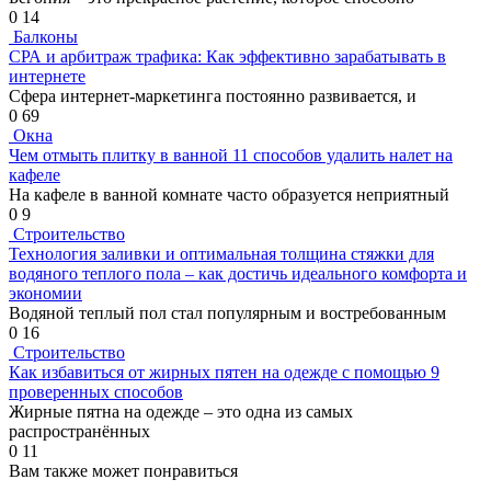
0
14
Балконы
СРА и арбитраж трафика: Как эффективно зарабатывать в
интернете
Сфера интернет-маркетинга постоянно развивается, и
0
69
Окна
Чем отмыть плитку в ванной 11 способов удалить налет на
кафеле
На кафеле в ванной комнате часто образуется неприятный
0
9
Строительство
Технология заливки и оптимальная толщина стяжки для
водяного теплого пола – как достичь идеального комфорта и
экономии
Водяной теплый пол стал популярным и востребованным
0
16
Строительство
Как избавиться от жирных пятен на одежде с помощью 9
проверенных способов
Жирные пятна на одежде – это одна из самых
распространённых
0
11
Вам также может понравиться