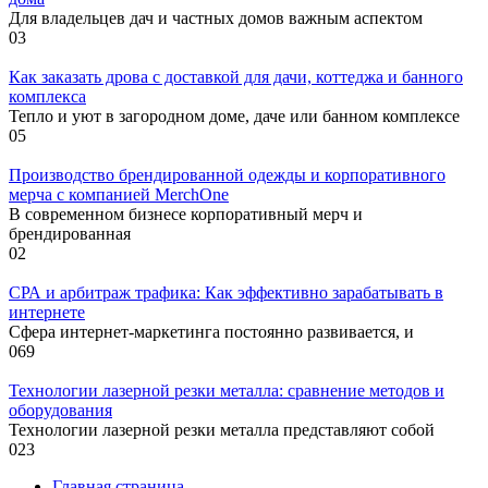
Для владельцев дач и частных домов важным аспектом
0
3
Как заказать дрова с доставкой для дачи, коттеджа и банного
комплекса
Тепло и уют в загородном доме, даче или банном комплексе
0
5
Производство брендированной одежды и корпоративного
мерча с компанией MerchOne
В современном бизнесе корпоративный мерч и
брендированная
0
2
СРА и арбитраж трафика: Как эффективно зарабатывать в
интернете
Сфера интернет-маркетинга постоянно развивается, и
0
69
Технологии лазерной резки металла: сравнение методов и
оборудования
Технологии лазерной резки металла представляют собой
0
23
Главная страница