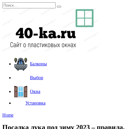
Перейти
Search
к
for:
содержанию
Балконы
Выбор
Окна
Установка
Home
Посадка лука под зиму 2023 – правила,