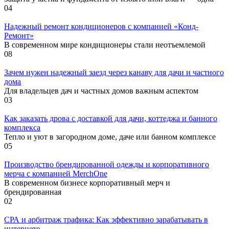
0
4
Надежный ремонт кондиционеров с компанией «Конд-
Ремонт»
В современном мире кондиционеры стали неотъемлемой
0
8
Зачем нужен надежный заезд через канаву для дачи и частного
дома
Для владельцев дач и частных домов важным аспектом
0
3
Как заказать дрова с доставкой для дачи, коттеджа и банного
комплекса
Тепло и уют в загородном доме, даче или банном комплексе
0
5
Производство брендированной одежды и корпоративного
мерча с компанией MerchOne
В современном бизнесе корпоративный мерч и
брендированная
0
2
СРА и арбитраж трафика: Как эффективно зарабатывать в
интернете