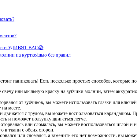
овать?
ументов?
сти УДИВЯТ ВАС😱
молнии на куртке/шью без правил
стоит паниковать! Есть несколько простых способов, которые п
 свечу или мыльную краску на зубчики молнии, затем аккуратно
рвался от зубчиков, вы можете использовать глазки для ключей,
 на месте.
и движется с трудом, вы можете воспользоваться карандашом. П
сть и поможет ползунку двигаться легче.
 оторвалась или сломалась, вы можете воспользоваться иглой и н
 к ткани с обеих сторон.
рвался или сломался, а заменить его нет возможности, вы може