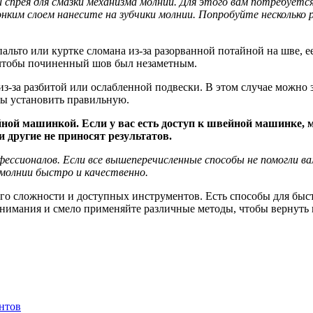
спрея для смазки механизма молнии. Для этого вам потребуется 
тонким слоем нанесите на зубчики молнии. Попробуйте нескольк
пальто или куртке сломана из-за разорванной потайной на шве,
 чтобы починенный шов был незаметным.
из-за разбитой или ослабленной подвески. В этом случае можно 
бы установить правильную.
ейной машинкой. Если у вас есть доступ к швейной машинке,
и другие не приносят результатов.
рофессионалов. Если все вышеперечисленные способы не помогли
 молнии быстро и качественно.
го сложности и доступных инструментов. Есть способы для быст
 внимания и смело применяйте различные методы, чтобы вернут
нтов