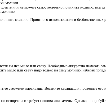
ики молнии.
 хотите или не можете самостоятельно починить молнию, всегда
ь молнию.
в починить молнию. Приятного использования и безболезненных 
ти на нее мыло или свечу. Необходимо аккуратно намазать замо
ить мыло или свечу надо только на саму молнию, избегая попад
 ее стержнем карандаша. Возьмите карандаш и проведите его не
льно испорчена и требует пошива или замены. Однако, попробуй