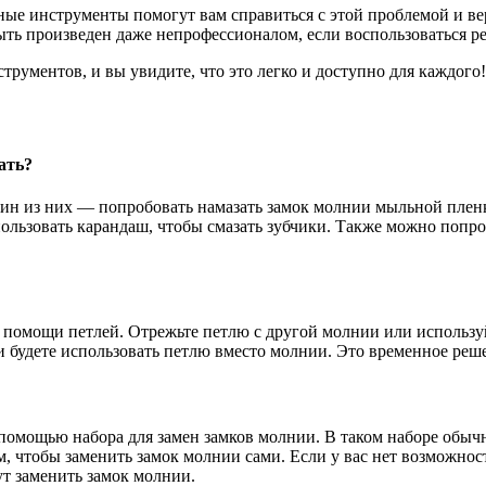
ные инструменты помогут вам справиться с этой проблемой и ве
ть произведен даже непрофессионалом, если воспользоваться р
рументов, и вы увидите, что это легко и доступно для каждого!
ать?
ин из них — попробовать намазать замок молнии мыльной плен
ользовать карандаш, чтобы смазать зубчики. Также можно попро
 помощи петлей. Отрежьте петлю с другой молнии или используй
и будете использовать петлю вместо молнии. Это временное реш
помощью набора для замен замков молнии. В таком наборе обычн
 чтобы заменить замок молнии сами. Если у вас нет возможнос
ут заменить замок молнии.