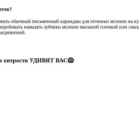
нтов?
зовать обычный письменный карандаш для починки молнии на к
опробовать намазать зубчики молнии мыльной пленкой или смаза
загрязнений.
 хитрости УДИВЯТ ВАС😱