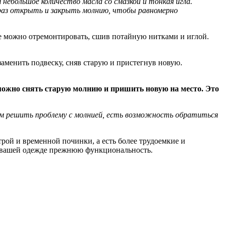
небольшое количество масла со смазкой и тонкая игла.
о раз открыть и закрыть молнию, чтобы равномерно
 ее можно отремонтировать, сшив потайную нитками и иглой.
заменить подвеску, сняв старую и пристегнув новую.
 можно снять старую молнию и пришить новую на место. Это
 вам решить проблему с молнией, есть возможность обратиться
рой и временной починки, а есть более трудоемкие и
ь вашей одежде прежнюю функциональность.