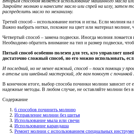
Вторым способом является использование машинного масла или 
Закройте молнию и нанесите масло или спрей на иглу, затем 
распределить масло по механизму.
Третий способ – использование ниток и иглы. Если молния на 
Важно выбрать нитки, похожие на цвет или материал молние,
Четвертый способ – замена подвески. Иногда молния ломается 
Необходимо обратить внимание на тип и размер подвески, что
Пятый способ особенно полезен для тех, кто управляет шв
достаточно сложный способ, но его можно использовать, есл
И последний, но не менее важный, способ – поиск помощи у п
в ателье или швейный мастерский, где вам помогут с починкой
В конечном итоге, выбор способа починки молнии зависит от е
надежные методы. В любом случае, не оставляйте молнии без
Содержание
6 способов починить молнию
Исправление молнии без шитья
Использование мыла или свечи
Использование карандаша
Ремонт молнии с использованием специальных инструме