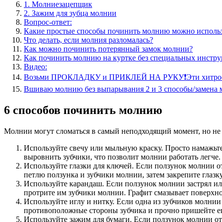
1. Молниезацепщик
2. Зажим для зубца молнии
Вопрос-ответ:
Какие простые способы починить молнию можно использ
Что делать, если молния разломалась?
Как можно починить потерянный замок молнии?
Как починить молнию на куртке без специальных инстр
Видео:
Возьми ПРОКЛАДКУ и ПРИКЛЕЙ НА РУКУ❗Эти хитро
Вшиваю молнию без выпарывания 2 и 3 способы/замена 
6 способов починить молнию
Молнии могут сломаться в самый неподходящий момент, но не 
Используйте свечу или мыльную краску. Просто намажьте
выровнить зубчики, что позволит молнии работать легче.
Используйте глазки для ключей. Если ползунок молнии ото
петлю ползунка и зубчики молнии, затем закрепите глазку
Используйте карандаш. Если ползунок молнии застрял ил
протрите им зубчики молнии. Графит смазывает поверхно
Используйте иглу и нитку. Если одна из зубчиков молнии
противоположные стороны зубчика и прочно пришейте его
Используйте зажим для бумаги. Если ползунок молнии ото