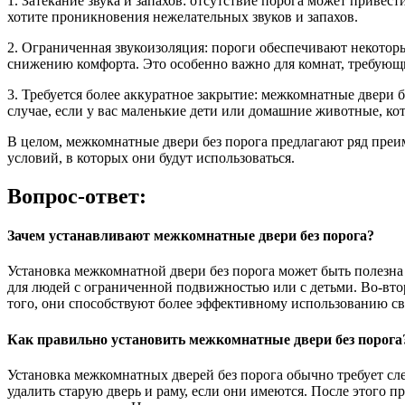
1. Затекание звука и запахов: отсутствие порога может привес
хотите проникновения нежелательных звуков и запахов.
2. Ограниченная звукоизоляция: пороги обеспечивают некотор
снижению комфорта. Это особенно важно для комнат, требующ
3. Требуется более аккуратное закрытие: межкомнатные двери 
случае, если у вас маленькие дети или домашние животные, ко
В целом, межкомнатные двери без порога предлагают ряд преи
условий, в которых они будут использоваться.
Вопрос-ответ:
Зачем устанавливают межкомнатные двери без порога?
Установка межкомнатной двери без порога может быть полезна
для людей с ограниченной подвижностью или с детьми. Во-вт
того, они способствуют более эффективному использованию св
Как правильно установить межкомнатные двери без порога
Установка межкомнатных дверей без порога обычно требует с
удалить старую дверь и раму, если они имеются. После этого 