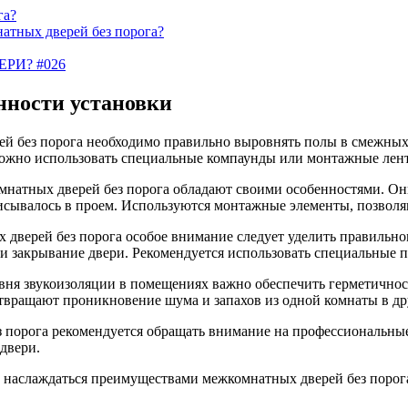
га?
атных дверей без порога?
РИ? #026
нности установки
й без порога необходимо правильно выровнять полы в смежных
можно использовать специальные компаунды или монтажные лен
натных дверей без порога обладают своими особенностями. Он
исывалось в проем. Используются монтажные элементы, позвол
 дверей без порога особое внимание следует уделить правильн
 и закрывание двери. Рекомендуется использовать специальные 
ня звукоизоляции в помещениях важно обеспечить герметичност
твращают проникновение шума и запахов из одной комнаты в др
 порога рекомендуется обращать внимание на профессиональны
двери.
 наслаждаться преимуществами межкомнатных дверей без порога