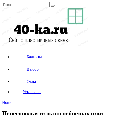
Перейти
Search
к
for:
содержанию
Балконы
Выбор
Окна
Установка
Home
Перегородки из пазогребневых плит –