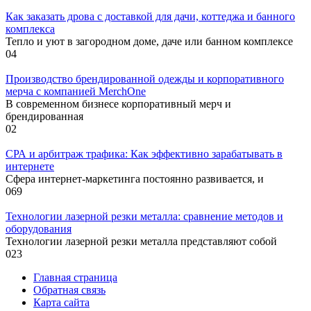
Как заказать дрова с доставкой для дачи, коттеджа и банного
комплекса
Тепло и уют в загородном доме, даче или банном комплексе
0
4
Производство брендированной одежды и корпоративного
мерча с компанией MerchOne
В современном бизнесе корпоративный мерч и
брендированная
0
2
СРА и арбитраж трафика: Как эффективно зарабатывать в
интернете
Сфера интернет-маркетинга постоянно развивается, и
0
69
Технологии лазерной резки металла: сравнение методов и
оборудования
Технологии лазерной резки металла представляют собой
0
23
Главная страница
Обратная связь
Карта сайта