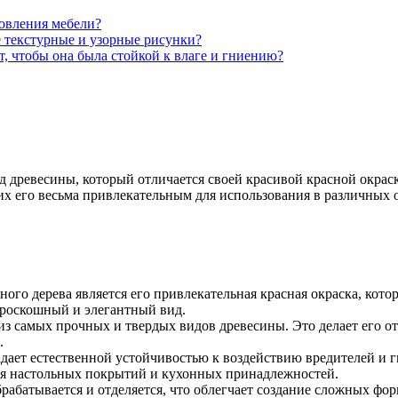
товления мебели?
 текстурные и узорные рисунки?
, чтобы она была стойкой к влаге и гниению?
д древесины, который отличается своей красивой красной окраск
 его весьма привлекательным для использования в различных о
ого дерева является его привлекательная красная окраска, кот
 роскошный и элегантный вид.
из самых прочных и твердых видов древесины. Это делает его о
.
ает естественной устойчивостью к воздействию вредителей и г
ния настольных покрытий и кухонных принадлежностей.
рабатывается и отделяется, что облегчает создание сложных фор