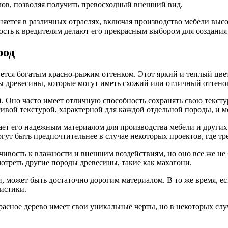
ов, позволяя получить превосходный внешний вид.
яется в различных отраслях, включая производство мебели высо
вость к вредителям делают его прекрасным выбором для создани
род
зуется богатым красно-рыжим оттенком. Этот яркий и теплый цв
ы древесины, которые могут иметь схожий или отличный оттенок,
й. Оно часто имеет отличную способность сохранять свою текст
ивой текстурой, характерной для каждой отдельной породы, и 
ет его надежным материалом для производства мебели и других 
ут быть предпочтительнее в случае некоторых проектов, где тре
ивость к влажности и внешним воздействиям, но оно все же не 
мотреть другие породы древесины, такие как махагони.
ти, может быть достаточно дорогим материалом. В то же время, е
истики.
о красное дерево имеет свои уникальные черты, но в некоторых 