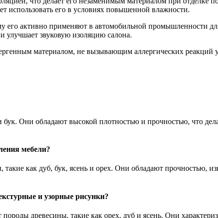
золяцией, что делает его незаменимым материалом при отделке
ет использовать его в условиях повышенной влажности.
му его активно применяют в автомобильной промышленности дл
и улучшает звуковую изоляцию салона.
лергенным материалом, не вызывающим аллергических реакций у
и бук. Они обладают высокой плотностью и прочностью, что де
ления мебели?
 такие как дуб, бук, ясень и орех. Они обладают прочностью, и
екстурные и узорные рисунки?
породы древесины, такие как орех, дуб и ясень. Они характер