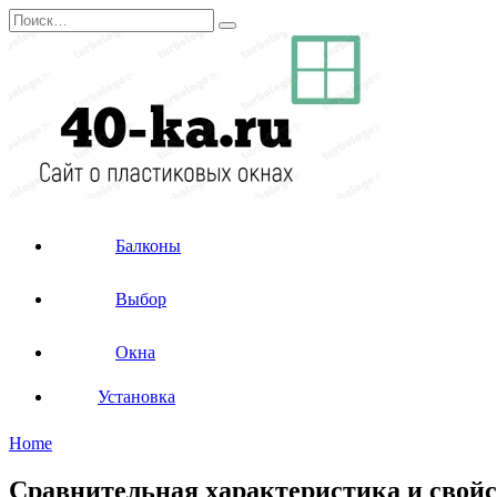
Перейти
Search
к
for:
содержанию
Балконы
Выбор
Окна
Установка
Home
Сравнительная характеристика и свойс