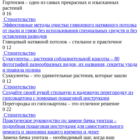
Гортензия – одно из самых прекрасных и изысканных
растений
0
16
Строительство
Эффективные методы очистки глянцевого натяжного потолка
от пыли и грязи без использования специальных средств и без
оставления разводов
Глянцевый натяжной потолок – стильное и практичное
0
12
Строительство
Суккуленты – растения соблазнительной красоты – 80
фотографий разнообразных видов, их названия, секреты ухода
и правила полива
Суккуленты – это удивительные растения, которые зашли
0
12
Строительство
Создайте своей рукой стильную и надежную перегородку из
гипсокартона с помощью пошаговой инструкции
Перегородка из гипсокартона – это отличное решение
0
22
Строительство
Практическое руководство по замене бачка унитаза –
подробная пошаговая инструкция для самостоятельного
ремонта и экономии вашего времени и денег
Замена бачка унитаза – необходимый шаг, когда ваш