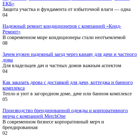
ЕКБ»
Защита участка и фундамента от избыточной влаги — одна
0
4
Надежный ремонт кондиционеров с компанией «Конд-
Ремонт»
В современном мире кондиционеры стали неотъемлемой
0
8
Зачем нужен надежный заезд через канаву для дачи и частного
дома
Для владельцев дач и частных домов важным аспектом
0
4
Как заказать дрова с доставкой для дачи, коттеджа и банного
комплекса
Тепло и уют в загородном доме, даче или банном комплексе
0
5
Производство брендированной одежды и корпоративного
мерча с компанией MerchOne
В современном бизнесе корпоративный мерч и
брендированная
0
2