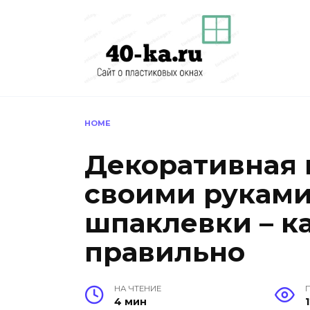
Перейти
к
содержанию
HOME
Декоративная 
своими руками
шпаклевки – к
правильно
НА ЧТЕНИЕ
4 мин