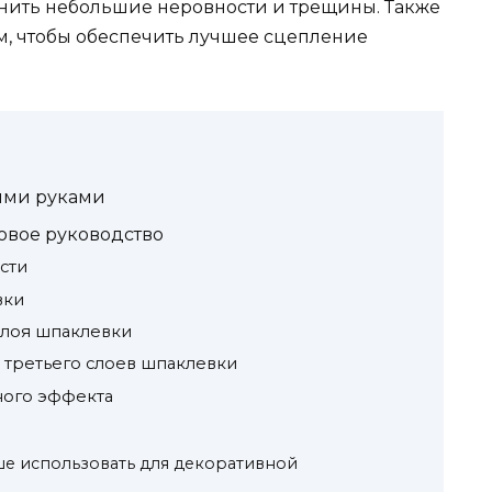
нить небольшие неровности и трещины. Также
м, чтобы обеспечить лучшее сцепление
.
ими руками
овое руководство
сти
вки
слоя шпаклевки
и третьего слоев шпаклевки
ного эффекта
ше использовать для декоративной