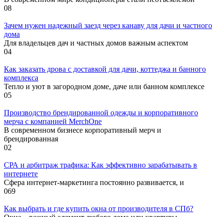
0
8
Зачем нужен надежный заезд через канаву для дачи и частного
дома
Для владельцев дач и частных домов важным аспектом
0
4
Как заказать дрова с доставкой для дачи, коттеджа и банного
комплекса
Тепло и уют в загородном доме, даче или банном комплексе
0
5
Производство брендированной одежды и корпоративного
мерча с компанией MerchOne
В современном бизнесе корпоративный мерч и
брендированная
0
2
СРА и арбитраж трафика: Как эффективно зарабатывать в
интернете
Сфера интернет-маркетинга постоянно развивается, и
0
69
Как выбрать и где купить окна от производителя в СПб?