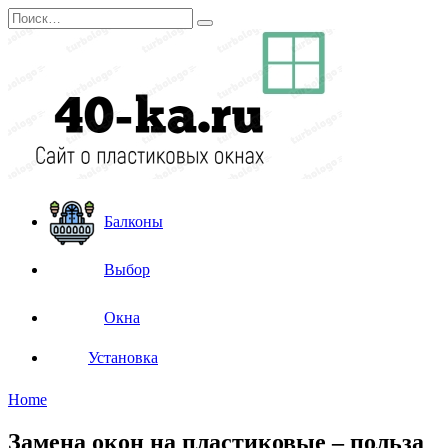
Перейти
Search
к
for:
содержанию
Балконы
Выбор
Окна
Установка
Home
Замена окон на пластиковые – польза