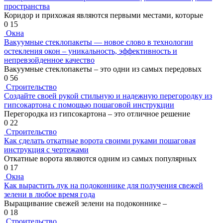
пространства
Коридор и прихожая являются первыми местами, которые
0
15
Окна
Вакуумные стеклопакеты — новое слово в технологии
остекления окон – уникальность, эффективность и
непревзойденное качество
Вакуумные стеклопакеты – это одни из самых передовых
0
56
Строительство
Создайте своей рукой стильную и надежную перегородку из
гипсокартона с помощью пошаговой инструкции
Перегородка из гипсокартона – это отличное решение
0
22
Строительство
Как сделать откатные ворота своими руками пошаговая
инструкция с чертежами
Откатные ворота являются одним из самых популярных
0
17
Окна
Как вырастить лук на подоконнике для получения свежей
зелени в любое время года
Выращивание свежей зелени на подоконнике –
0
18
Строительство